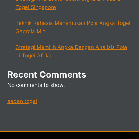
Togel Singapore
Teknik Rahasia Menemukan Pola Angka Togel
Georgia Mid
Strategi Memilih Angka Dengan Analisis Pola
di Togel Afrika
Recent Comments
No comments to show.
sedap togel