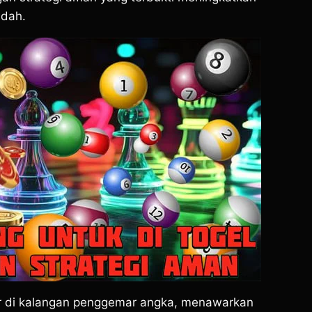
ndah.
er di kalangan penggemar angka, menawarkan