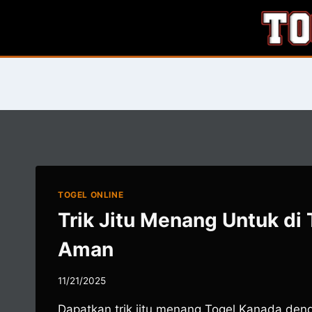
Skip
to
content
TOGEL ONLINE
Trik Jitu Menang Untuk di
Aman
11/21/2025
Dapatkan trik jitu menang Togel Kanada den