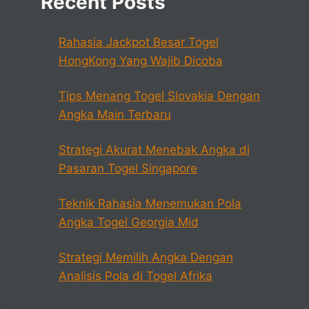
Recent Posts
Rahasia Jackpot Besar Togel
HongKong Yang Wajib Dicoba
Tips Menang Togel Slovakia Dengan
Angka Main Terbaru
Strategi Akurat Menebak Angka di
Pasaran Togel Singapore
Teknik Rahasia Menemukan Pola
Angka Togel Georgia Mid
Strategi Memilih Angka Dengan
Analisis Pola di Togel Afrika