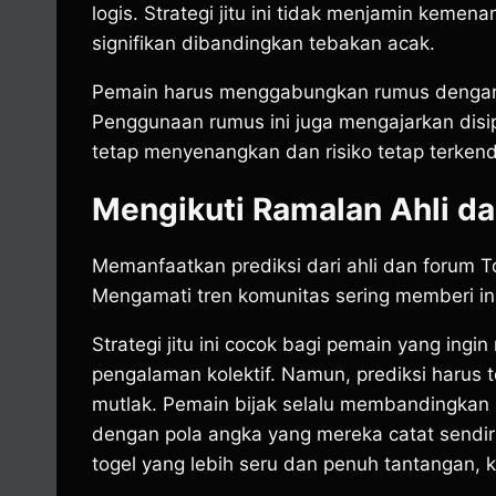
logis. Strategi jitu ini tidak menjamin keme
signifikan dibandingkan tebakan acak.
Pemain harus menggabungkan rumus dengan 
Penggunaan rumus ini juga mengajarkan disip
tetap menyenangkan dan risiko tetap terkend
Mengikuti Ramalan Ahli d
Memanfaatkan prediksi dari ahli dan forum 
Mengamati tren komunitas sering memberi ins
Strategi jitu ini cocok bagi pemain yang ing
pengalaman kolektif. Namun, prediksi harus 
mutlak. Pemain bijak selalu membandingkan
dengan pola angka yang mereka catat sendir
togel yang lebih seru dan penuh tantangan, 