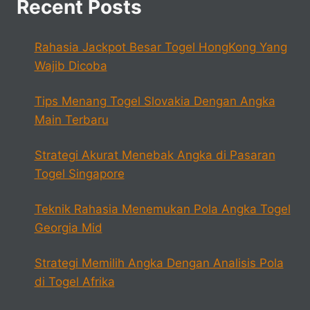
Recent Posts
Rahasia Jackpot Besar Togel HongKong Yang
Wajib Dicoba
Tips Menang Togel Slovakia Dengan Angka
Main Terbaru
Strategi Akurat Menebak Angka di Pasaran
Togel Singapore
Teknik Rahasia Menemukan Pola Angka Togel
Georgia Mid
Strategi Memilih Angka Dengan Analisis Pola
di Togel Afrika