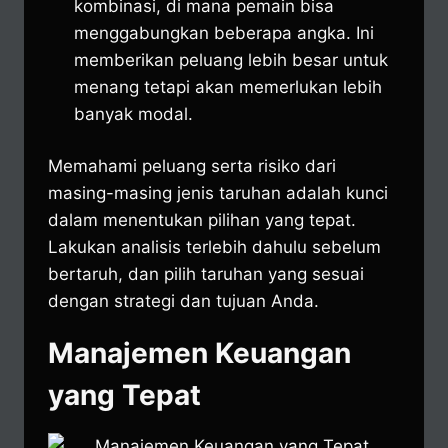
kombinasi, di mana pemain bisa
menggabungkan beberapa angka. Ini
memberikan peluang lebih besar untuk
menang tetapi akan memerlukan lebih
banyak modal.
Memahami peluang serta risiko dari
masing-masing jenis taruhan adalah kunci
dalam menentukan pilihan yang tepat.
Lakukan analisis terlebih dahulu sebelum
bertaruh, dan pilih taruhan yang sesuai
dengan strategi dan tujuan Anda.
Manajemen Keuangan
yang Tepat