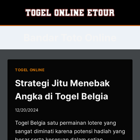
Skip
to
content
Bandar Toto Online
TOGEL ONLINE
Strategi Jitu Menebak
Angka di Togel Belgia
12/20/2024
Togel Belgia satu permainan lotere yang
sangat diminati karena potensi hadiah yang
besar serta keseruan dalam setiap