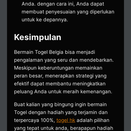
Anda. dengan cara ini, Anda dapat
membuat penyesuaian yang diperlukan
untuk ke depannya.
Kesimpulan
Bermain Togel Belgia bisa menjadi
pengalaman yang seru dan mendebarkan.
Meskipun keberuntungan memainkan
peran besar, menerapkan strategi yang
efektif dapat membantu meningkatkan
peluang Anda untuk meraih kemenangan.
Buat kalian yang bingung ingin bermain
Togel dengan hadiah yang terjamin dan
terpercaya 100%,
togel hk
adalah pilihan
yang tepat untuk anda, berapapun hadiah