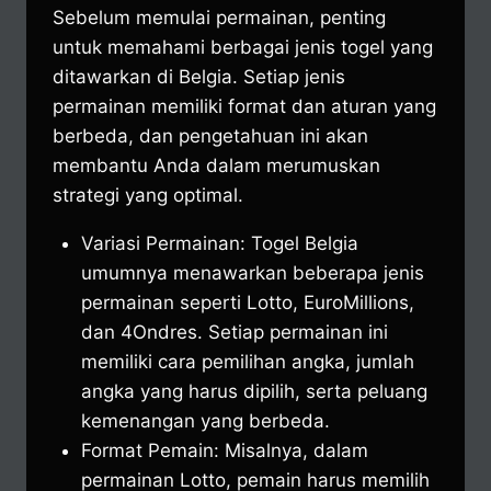
Sebelum memulai permainan, penting
untuk memahami berbagai jenis togel yang
ditawarkan di Belgia. Setiap jenis
permainan memiliki format dan aturan yang
berbeda, dan pengetahuan ini akan
membantu Anda dalam merumuskan
strategi yang optimal.
Variasi Permainan: Togel Belgia
umumnya menawarkan beberapa jenis
permainan seperti Lotto, EuroMillions,
dan 4Ondres. Setiap permainan ini
memiliki cara pemilihan angka, jumlah
angka yang harus dipilih, serta peluang
kemenangan yang berbeda.
Format Pemain: Misalnya, dalam
permainan Lotto, pemain harus memilih