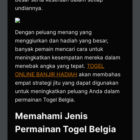
undiannya.
Dengan peluang menang yang
menggiurkan dan hadiah yang besar,
banyak pemain mencari cara untuk
meningkatkan kesempatan mereka dalam
menebak angka yang tepat.
TOGEL
ONLINE BANJIR HADIAH
akan membahas
empat strategi jitu yang dapat digunakan
untuk meningkatkan peluang Anda dalam
permainan Togel Belgia.
Memahami Jenis
Permainan Togel Belgia