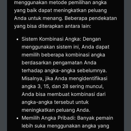
menggunakan metode pemilihan angka
yang baik dapat meningkatkan peluang
Anda untuk menang. Beberapa pendekatan
yang bisa diterapkan antara lain:
Sistem Kombinasi Angka: Dengan
menggunakan sistem ini, Anda dapat
memilih beberapa kombinasi angka
berdasarkan pengamatan Anda
terhadap angka-angka sebelumnya.
Misalnya, jika Anda mengidentifikasi
angka 3, 15, dan 28 sering muncul,
Anda bisa membuat kombinasi dari
angka-angka tersebut untuk
meningkatkan peluang Anda.
Memilih Angka Pribadi: Banyak pemain
lebih suka menggunakan angka yang