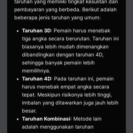
taruhan yang memiliki tingkat kesulitan dan
pembayaran yang berbeda. Berikut adalah
beberapa jenis taruhan yang umum:
Taruhan 3D
: Pemain harus menebak
tiga angka secara berurutan. Taruhan ini
biasanya lebih mudah dimenangkan
dibandingkan dengan taruhan 4D,
sehingga banyak pemain lebih
memilihnya.
Taruhan 4D
: Pada taruhan ini, pemain
harus menebak empat angka secara
tepat. Meskipun risikonya lebih tinggi,
imbalan yang ditawarkan juga jauh lebih
besar.
Taruhan Kombinasi
: Metode lain
adalah menggunakan taruhan