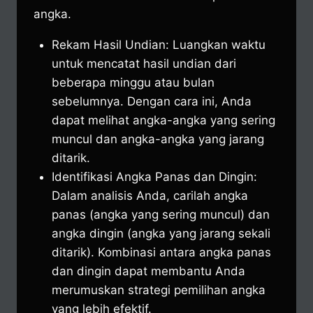
angka.
Rekam Hasil Undian: Luangkan waktu
untuk mencatat hasil undian dari
beberapa minggu atau bulan
sebelumnya. Dengan cara ini, Anda
dapat melihat angka-angka yang sering
muncul dan angka-angka yang jarang
ditarik.
Identifikasi Angka Panas dan Dingin:
Dalam analisis Anda, carilah angka
panas (angka yang sering muncul) dan
angka dingin (angka yang jarang sekali
ditarik). Kombinasi antara angka panas
dan dingin dapat membantu Anda
merumuskan strategi pemilihan angka
yang lebih efektif.