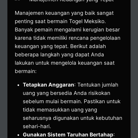
Manajemen keuangan yang baik sangat
penting saat bermain Togel Meksiko.
Banyak pemain mengalami kerugian besar
karena tidak memiliki rencana pengelolaan
keuangan yang tepat. Berikut adalah
beberapa langkah yang dapat Anda
lakukan untuk mengelola keuangan saat
bermain:
Tetapkan Anggaran
: Tentukan jumlah
uang yang bersedia Anda risikokan
sebelum mulai bermain. Pastikan untuk
tidak memasukkan uang yang
seharusnya digunakan untuk kebutuhan
sehari-hari.
Gunakan Sistem Taruhan Bertahap
: