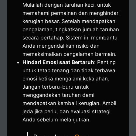
Mulailah dengan taruhan kecil untuk
memahami permainan dan menghindari
kerugian besar. Setelah mendapatkan
pengalaman, tingkatkan jumlah taruhan
secara bertahap. Sistem ini membantu
Anda mengendalikan risiko dan
memaksimalkan pengalaman bermain.
Hindari Emosi saat Bertaruh
: Penting
untuk tetap tenang dan tidak terbawa
emosi ketika mengalami kekalahan.
Jangan terburu-buru untuk
menggandakan taruhan demi
mendapatkan kembali kerugian. Ambil
jeda jika perlu, dan evaluasi strategi
Anda sebelum melanjutkan.