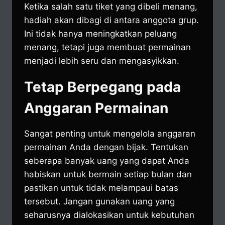
Ketika salah satu tiket yang dibeli menang,
hadiah akan dibagi di antara anggota grup.
Ini tidak hanya meningkatkan peluang
menang, tetapi juga membuat permainan
menjadi lebih seru dan mengasyikkan.
Tetap Berpegang pada
Anggaran Permainan
Sangat penting untuk mengelola anggaran
permainan Anda dengan bijak. Tentukan
seberapa banyak uang yang dapat Anda
habiskan untuk bermain setiap bulan dan
pastikan untuk tidak melampaui batas
tersebut. Jangan gunakan uang yang
seharusnya dialokasikan untuk kebutuhan