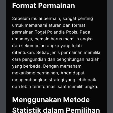
Format Permainan
Sebelum mulai bermain, sangat penting
untuk memahami aturan dan format
permainan Togel Polandia Pools. Pada
umumnya, pemain harus memilih angka
dari sekumpulan angka yang telah
ditentukan. Setiap jenis permainan memiliki
cara pengundian dan penghitungan hadiah
yang berbeda. Dengan memahami
mekanisme permainan, Anda dapat
mengembangkan strategi yang lebih baik
dan lebih terinformasi saat memilih angka.
Menggunakan Metode
Statistik dalam Pemilihan