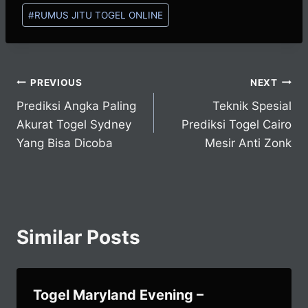
#
RUMUS JITU TOGEL ONLINE
Post
PREVIOUS
NEXT
Prediksi Angka Paling
Teknik Spesial
navigation
Akurat Togel Sydney
Prediksi Togel Cairo
Yang Bisa Dicoba
Mesir Anti Zonk
Similar Posts
Togel Maryland Evening –