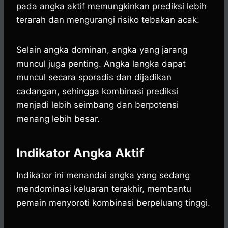
pada angka aktif memungkinkan prediksi lebih
terarah dan mengurangi risiko tebakan acak.
Selain angka dominan, angka yang jarang
muncul juga penting. Angka langka dapat
muncul secara sporadis dan dijadikan
cadangan, sehingga kombinasi prediksi
menjadi lebih seimbang dan berpotensi
menang lebih besar.
Indikator Angka Aktif
Indikator ini menandai angka yang sedang
mendominasi keluaran terakhir, membantu
pemain menyoroti kombinasi berpeluang tinggi.