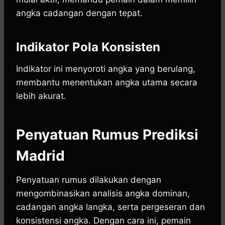
angka cadangan dengan tepat.
Indikator Pola Konsisten
Indikator ini menyoroti angka yang berulang,
membantu menentukan angka utama secara
lebih akurat.
Penyatuan Rumus Prediksi
Madrid
Penyatuan rumus dilakukan dengan
mengombinasikan analisis angka dominan,
cadangan angka langka, serta pergeseran dan
konsistensi angka. Dengan cara ini, pemain