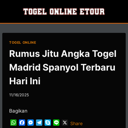
Skip
to
content
TOGEL ONLINE
Rumus Jitu Angka Togel
Madrid Spanyol Terbaru
Hari Ini
11/16/2025
Bagikan
W
F
M
T
S
L
X
Share