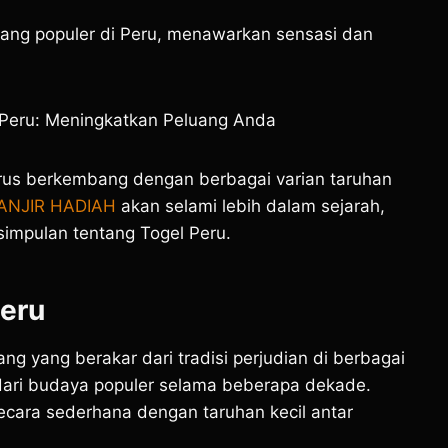
ang populer di Peru, menawarkan sensasi dan
 terus berkembang dengan berbagai varian taruhan
ANJIR HADIAH
akan selami lebih dalam sejarah,
esimpulan tentang Togel Peru.
Peru
ang yang berakar dari tradisi perjudian di berbagai
 dari budaya populer selama beberapa dekade.
ecara sederhana dengan taruhan kecil antar