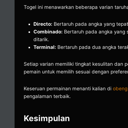
Togel ini menawarkan beberapa varian taruha
Directo:
Bertaruh pada angka yang tepat 
Combinado:
Bertaruh pada angka yang s
ditarik.
Terminal:
Bertaruh pada dua angka terakh
Setiap varian memiliki tingkat kesulitan da
pemain untuk memilih sesuai dengan preferen
Keseruan permainan menanti kalian di
obeng
pengalaman terbaik.
Kesimpulan