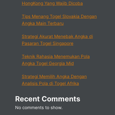
HongKong Yang Wajib Dicoba
Tips Menang Togel Slovakia Dengan
Angka Main Terbaru
Strategi Akurat Menebak Angka di
Pasaran Togel Singapore
Teknik Rahasia Menemukan Pola
Angka Togel Georgia Mid
Strategi Memilih Angka Dengan
Analisis Pola di Togel Afrika
Recent Comments
No comments to show.