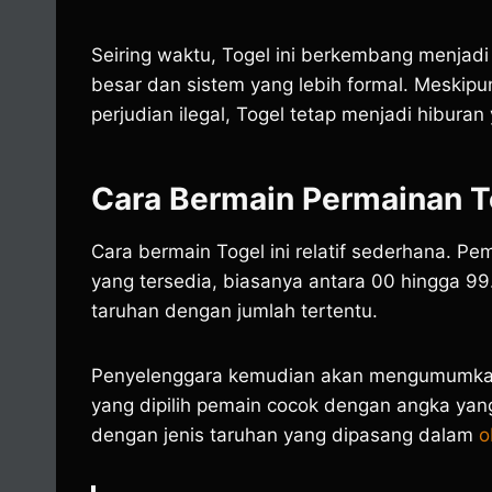
Seiring waktu, Togel ini berkembang menjadi
besar dan sistem yang lebih formal. Meskipu
perjudian ilegal, Togel tetap menjadi hibura
Cara Bermain Permainan T
Cara bermain Togel ini relatif sederhana. P
yang tersedia, biasanya antara 00 hingga 9
taruhan dengan jumlah tertentu.
Penyelenggara kemudian akan mengumumkan h
yang dipilih pemain cocok dengan angka yan
dengan jenis taruhan yang dipasang dalam
o