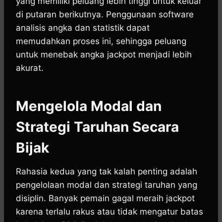
yang memiliki peluang lebih tinggi untuk keluar
di putaran berikutnya. Penggunaan software
analisis angka dan statistik dapat
memudahkan proses ini, sehingga peluang
untuk menebak angka jackpot menjadi lebih
akurat.
Mengelola Modal dan
Strategi Taruhan Secara
Bijak
Rahasia kedua yang tak kalah penting adalah
pengelolaan modal dan strategi taruhan yang
disiplin. Banyak pemain gagal meraih jackpot
karena terlalu rakus atau tidak mengatur batas