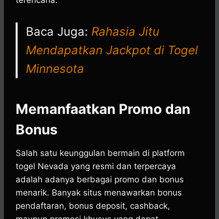
terencana.
Baca Juga:
Rahasia Jitu
Mendapatkan Jackpot di Togel
Minnesota
Memanfaatkan Promo dan
Bonus
Salah satu keunggulan bermain di platform
togel Nevada yang resmi dan terpercaya
adalah adanya berbagai promo dan bonus
menarik. Banyak situs menawarkan bonus
pendaftaran, bonus deposit, cashback,