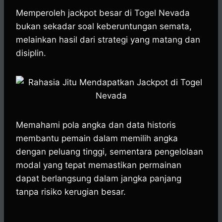
h
a
e
e
k
i
a
c
s
l
y
n
Memperoleh jackpot besar di Togel Nevada
t
e
s
e
p
e
bukan sekadar soal keberuntungan semata,
s
b
e
g
e
melainkan hasil dari strategi yang matang dan
A
o
n
r
disiplin.
p
o
g
a
p
k
e
m
r
Memahami pola angka dan data historis
membantu pemain dalam memilih angka
dengan peluang tinggi, sementara pengelolaan
modal yang tepat memastikan permainan
dapat berlangsung dalam jangka panjang
tanpa risiko kerugian besar.