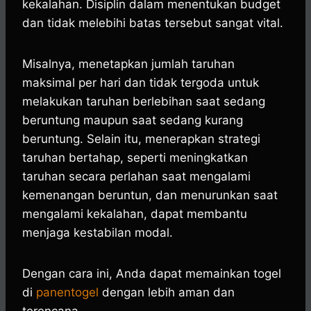
kekalahan. Disiplin dalam menentukan budget
dan tidak melebihi batas tersebut sangat vital.
Misalnya, menetapkan jumlah taruhan
maksimal per hari dan tidak tergoda untuk
melakukan taruhan berlebihan saat sedang
beruntung maupun saat sedang kurang
beruntung. Selain itu, menerapkan strategi
taruhan bertahap, seperti meningkatkan
taruhan secara perlahan saat mengalami
kemenangan beruntun, dan menurunkan saat
mengalami kekalahan, dapat membantu
menjaga kestabilan modal.
Dengan cara ini, Anda dapat memainkan togel
di
panentogel
dengan lebih aman dan