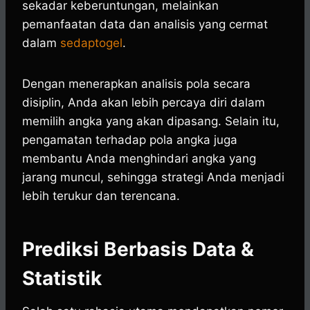
sekadar keberuntungan, melainkan
pemanfaatan data dan analisis yang cermat
dalam
sedaptogel
.
Dengan menerapkan analisis pola secara
disiplin, Anda akan lebih percaya diri dalam
memilih angka yang akan dipasang. Selain itu,
pengamatan terhadap pola angka juga
membantu Anda menghindari angka yang
jarang muncul, sehingga strategi Anda menjadi
lebih terukur dan terencana.
Prediksi Berbasis Data &
Statistik