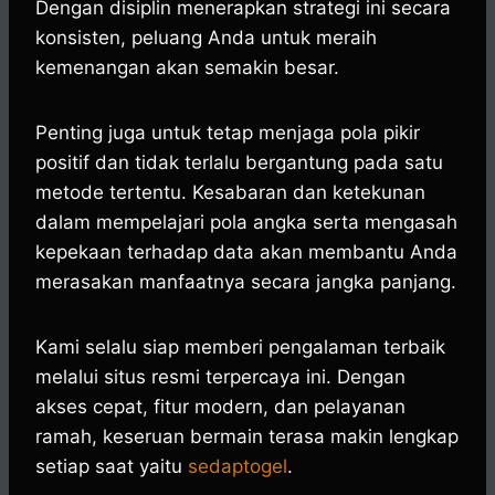
Dengan disiplin menerapkan strategi ini secara
konsisten, peluang Anda untuk meraih
kemenangan akan semakin besar.
Penting juga untuk tetap menjaga pola pikir
positif dan tidak terlalu bergantung pada satu
metode tertentu. Kesabaran dan ketekunan
dalam mempelajari pola angka serta mengasah
kepekaan terhadap data akan membantu Anda
merasakan manfaatnya secara jangka panjang.
Kami selalu siap memberi pengalaman terbaik
melalui situs resmi terpercaya ini. Dengan
akses cepat, fitur modern, dan pelayanan
ramah, keseruan bermain terasa makin lengkap
setiap saat yaitu
sedaptogel
.