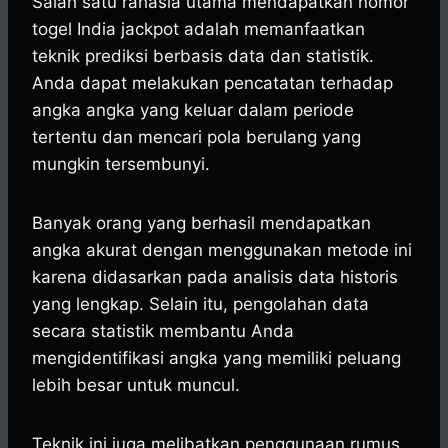
Salah satu rahasia utama mendapatkan nomor
togel India jackpot adalah memanfaatkan
teknik prediksi berbasis data dan statistik.
Anda dapat melakukan pencatatan terhadap
angka angka yang keluar dalam periode
tertentu dan mencari pola berulang yang
mungkin tersembunyi.
Banyak orang yang berhasil mendapatkan
angka akurat dengan menggunakan metode ini
karena didasarkan pada analisis data historis
yang lengkap. Selain itu, pengolahan data
secara statistik membantu Anda
mengidentifikasi angka yang memiliki peluang
lebih besar untuk muncul.
Teknik ini juga melibatkan penggunaan rumus