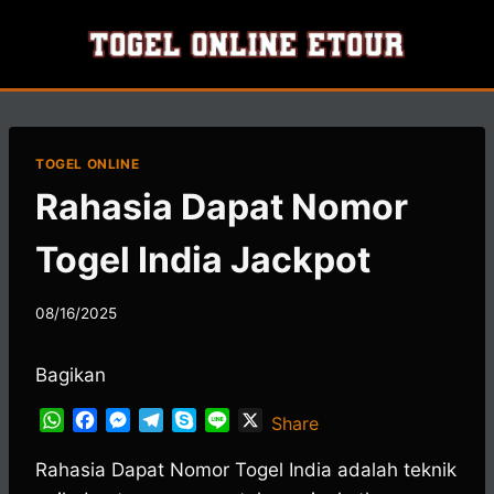
Skip
to
content
TOGEL ONLINE
Rahasia Dapat Nomor
Togel India Jackpot
08/16/2025
Bagikan
W
F
M
T
S
L
X
Share
h
a
e
e
k
i
a
c
s
l
y
n
Rahasia Dapat Nomor Togel India adalah teknik
t
e
s
e
p
e