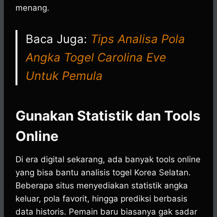
menang.
Baca Juga:
Tips Analisa Pola
Angka Togel Carolina Eve
Untuk Pemula
Gunakan Statistik dan Tools
Online
Di era digital sekarang, ada banyak tools online
yang bisa bantu analisis togel Korea Selatan.
Beberapa situs menyediakan statistik angka
keluar, pola favorit, hingga prediksi berbasis
data historis. Pemain baru biasanya gak sadar