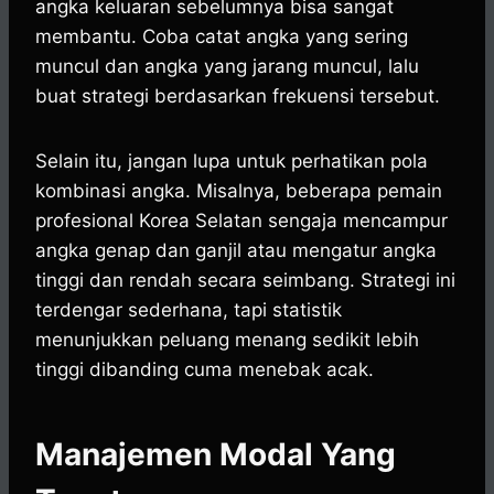
angka keluaran sebelumnya bisa sangat
membantu. Coba catat angka yang sering
muncul dan angka yang jarang muncul, lalu
buat strategi berdasarkan frekuensi tersebut.
Selain itu, jangan lupa untuk perhatikan pola
kombinasi angka. Misalnya, beberapa pemain
profesional Korea Selatan sengaja mencampur
angka genap dan ganjil atau mengatur angka
tinggi dan rendah secara seimbang. Strategi ini
terdengar sederhana, tapi statistik
menunjukkan peluang menang sedikit lebih
tinggi dibanding cuma menebak acak.
Manajemen Modal Yang