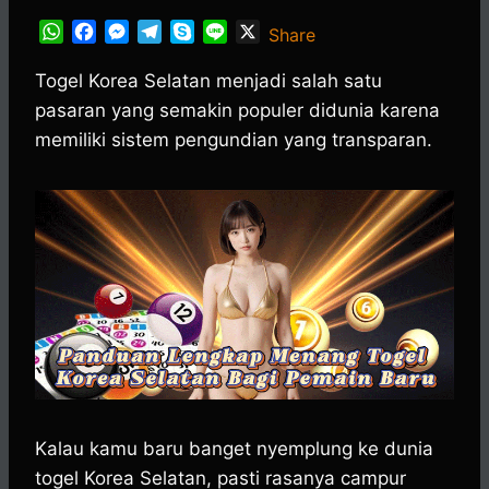
W
F
M
T
S
L
X
Share
h
a
e
e
k
i
a
c
s
l
y
n
Togel Korea Selatan menjadi salah satu
t
e
s
e
p
e
pasaran yang semakin populer didunia karena
s
b
e
g
e
memiliki sistem pengundian yang transparan.
A
o
n
r
p
o
g
a
p
k
e
m
r
Kalau kamu baru banget nyemplung ke dunia
togel Korea Selatan, pasti rasanya campur