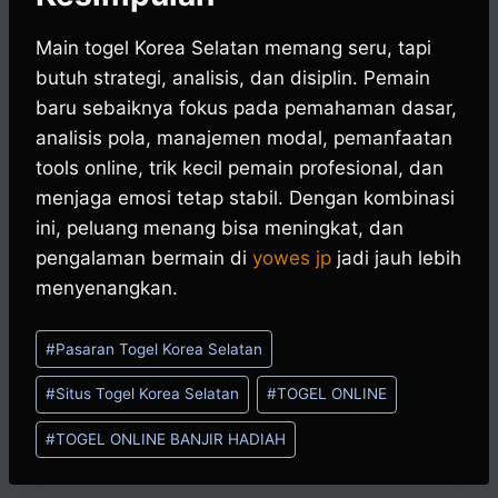
Main togel Korea Selatan memang seru, tapi
butuh strategi, analisis, dan disiplin. Pemain
baru sebaiknya fokus pada pemahaman dasar,
analisis pola, manajemen modal, pemanfaatan
tools online, trik kecil pemain profesional, dan
menjaga emosi tetap stabil. Dengan kombinasi
ini, peluang menang bisa meningkat, dan
pengalaman bermain di
yowes jp
jadi jauh lebih
menyenangkan.
Post
#
Pasaran Togel Korea Selatan
Tags:
#
Situs Togel Korea Selatan
#
TOGEL ONLINE
#
TOGEL ONLINE BANJIR HADIAH