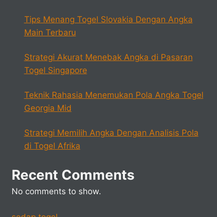
Tips Menang Togel Slovakia Dengan Angka
Main Terbaru
Strategi Akurat Menebak Angka di Pasaran
Togel Singapore
Teknik Rahasia Menemukan Pola Angka Togel
Georgia Mid
Strategi Memilih Angka Dengan Analisis Pola
di Togel Afrika
Recent Comments
No comments to show.
sedap togel