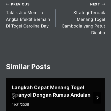
Post
PREVIOUS
NEXT
Taktik Jitu Memilih
Strategi Terbaik
navigation
Angka Efektif Bermain
Menang Togel
Di Togel Carolina Day
Cambodia yang Patut
Dicoba
Similar Posts
Langkah Cepat Menang Togel
Spanyol Dengan Rumus Andalan
11/21/2025