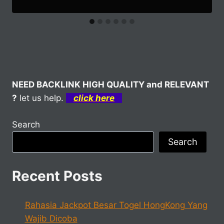
NEED BACKLINK HIGH QUALITY and RELEVANT
?
let us help.
click here
Search
Search
Recent Posts
Rahasia Jackpot Besar Togel HongKong Yang
Wajib Dicoba