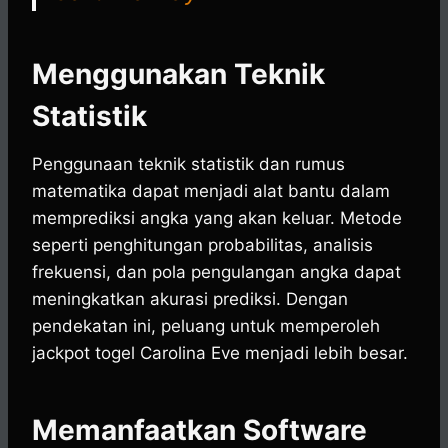
Menggunakan Teknik
Statistik
Penggunaan teknik statistik dan rumus
matematika dapat menjadi alat bantu dalam
memprediksi angka yang akan keluar. Metode
seperti penghitungan probabilitas, analisis
frekuensi, dan pola pengulangan angka dapat
meningkatkan akurasi prediksi. Dengan
pendekatan ini, peluang untuk memperoleh
jackpot togel Carolina Eve menjadi lebih besar.
Memanfaatkan Software