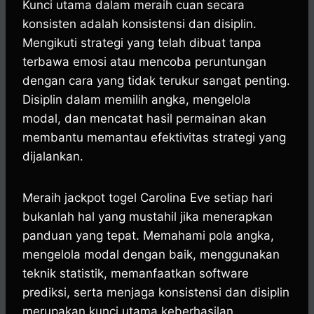
Kunci utama dalam meraih cuan secara
konsisten adalah konsistensi dan disiplin.
Mengikuti strategi yang telah dibuat tanpa
terbawa emosi atau mencoba peruntungan
dengan cara yang tidak terukur sangat penting.
Disiplin dalam memilih angka, mengelola
modal, dan mencatat hasil permainan akan
membantu memantau efektivitas strategi yang
dijalankan.
Meraih jackpot togel Carolina Eve setiap hari
bukanlah hal yang mustahil jika menerapkan
panduan yang tepat. Memahami pola angka,
mengelola modal dengan baik, menggunakan
teknik statistik, memanfaatkan software
prediksi, serta menjaga konsistensi dan disiplin
merupakan kunci utama keberhasilan.