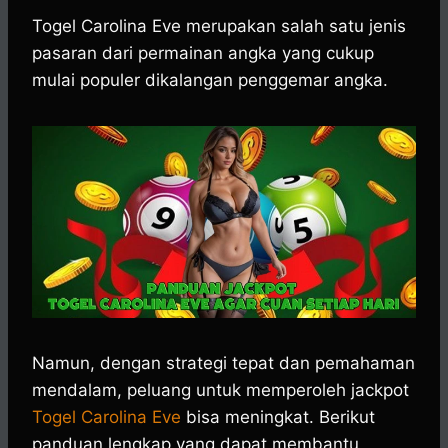
h
a
e
e
k
i
a
c
s
l
y
n
Togel Carolina Eve merupakan salah satu jenis
t
e
s
e
p
e
pasaran dari permainan angka yang cukup
s
b
e
g
e
mulai populer dikalangan penggemar angka.
A
o
n
r
p
o
g
a
p
k
e
m
r
Namun, dengan strategi tepat dan pemahaman
mendalam, peluang untuk memperoleh jackpot
Togel Carolina Eve
bisa meningkat. Berikut
panduan lengkap yang dapat membantu